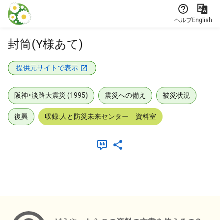
本文に飛ぶ
ヘルプ
English
封筒(Y様あて)
提供元サイトで表示
阪神・淡路大震災 (1995)
震災への備え
被災状況
復興
収録:人と防災未来センター 資料室
メタデータ