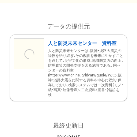
データの提供元
人と防災未来センター 資料室
人と防災未来センターは、阪神・淡路大震災の
経験を語り継ぎ、その教訓を未来に生かすこと
を通じて、災害文化の形成、地域防災力の向上、
防災政策の開発支援を図る施設である。同セ
ンターの資料室
(https://www.dri.ne.jp/library/guide/)では、阪
神・淡路大震災に関する資料を中心に収集・保
存しており、検索システムでは一次資料（モノ・
紙・写真・映像音声）、二次資料（図書・雑誌）を
検...
最終更新日