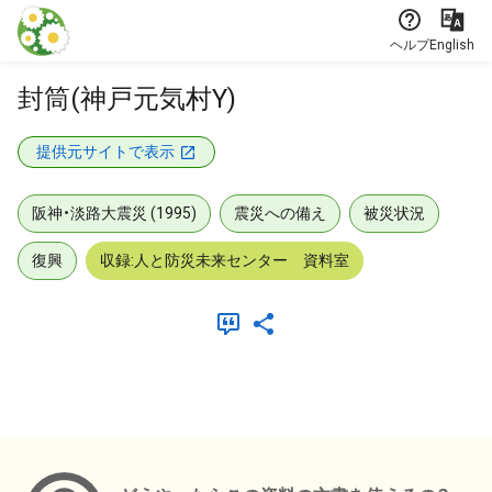
本文に飛ぶ
ヘルプ
English
封筒(神戸元気村Y)
提供元サイトで表示
阪神・淡路大震災 (1995)
震災への備え
被災状況
復興
収録:人と防災未来センター 資料室
メタデータ