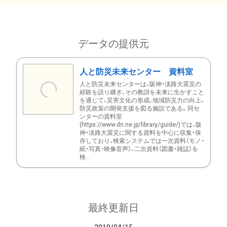
データの提供元
人と防災未来センター 資料室
人と防災未来センターは、阪神・淡路大震災の
経験を語り継ぎ、その教訓を未来に生かすこと
を通じて、災害文化の形成、地域防災力の向上、
防災政策の開発支援を図る施設である。同セ
ンターの資料室
(https://www.dri.ne.jp/library/guide/)では、阪
神・淡路大震災に関する資料を中心に収集・保
存しており、検索システムでは一次資料（モノ・
紙・写真・映像音声）、二次資料（図書・雑誌）を
検...
最終更新日