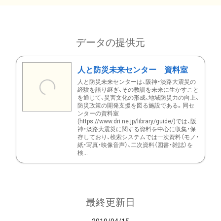
データの提供元
人と防災未来センター 資料室
人と防災未来センターは、阪神・淡路大震災の
経験を語り継ぎ、その教訓を未来に生かすこと
を通じて、災害文化の形成、地域防災力の向上、
防災政策の開発支援を図る施設である。同セ
ンターの資料室
(https://www.dri.ne.jp/library/guide/)では、阪
神・淡路大震災に関する資料を中心に収集・保
存しており、検索システムでは一次資料（モノ・
紙・写真・映像音声）、二次資料（図書・雑誌）を
検...
最終更新日