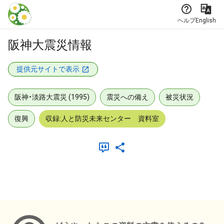
本文に飛ぶ
ヘルプ
English
阪神大震災情報
提供元サイトで表示
阪神・淡路大震災 (1995)
震災への備え
被災状況
復興
収録:人と防災未来センター 資料室
メタデータ