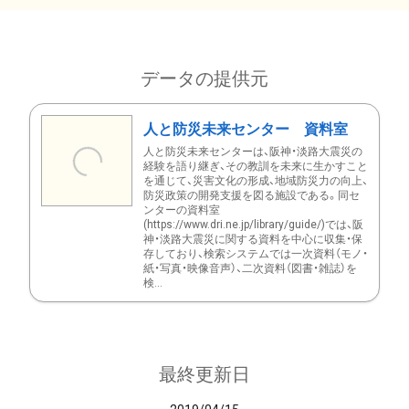
データの提供元
人と防災未来センター 資料室
人と防災未来センターは、阪神・淡路大震災の
経験を語り継ぎ、その教訓を未来に生かすこと
を通じて、災害文化の形成、地域防災力の向上、
防災政策の開発支援を図る施設である。同セ
ンターの資料室
(https://www.dri.ne.jp/library/guide/)では、阪
神・淡路大震災に関する資料を中心に収集・保
存しており、検索システムでは一次資料（モノ・
紙・写真・映像音声）、二次資料（図書・雑誌）を
検...
最終更新日