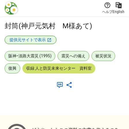
本文に飛ぶ
ヘルプ
English
封筒(神戸元気村 M様あて)
提供元サイトで表示
阪神・淡路大震災 (1995)
震災への備え
被災状況
復興
収録:人と防災未来センター 資料室
メタデータ