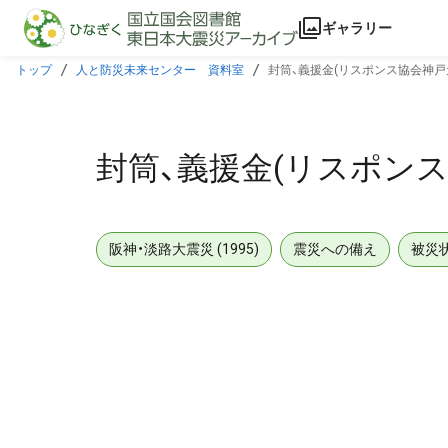
本文に飛ぶ
ギャラリー
トップ
人と防災未来センター 資料室
封筒、義援金(リスポンス協会神戸
封筒、義援金(リスポン
阪神・淡路大震災 (1995)
震災への備え
被災
メタデータ