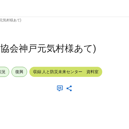
元気村様あて)
ス協会神戸元気村様あて)
状況
復興
収録:人と防災未来センター 資料室