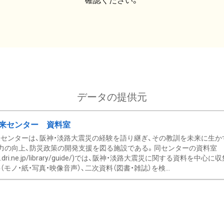
確認ください。
データの提供元
来センター 資料室
センターは、阪神・淡路大震災の経験を語り継ぎ、その教訓を未来に生か
力の向上、防災政策の開発支援を図る施設である。同センターの資料室
/www.dri.ne.jp/library/guide/)では、阪神・淡路大震災に関する資料
モノ・紙・写真・映像音声）、二次資料（図書・雑誌）を検...