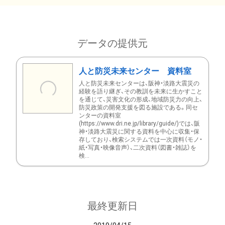
データの提供元
人と防災未来センター 資料室
人と防災未来センターは、阪神・淡路大震災の
経験を語り継ぎ、その教訓を未来に生かすこと
を通じて、災害文化の形成、地域防災力の向上、
防災政策の開発支援を図る施設である。同セ
ンターの資料室
(https://www.dri.ne.jp/library/guide/)では、阪
神・淡路大震災に関する資料を中心に収集・保
存しており、検索システムでは一次資料（モノ・
紙・写真・映像音声）、二次資料（図書・雑誌）を
検...
最終更新日