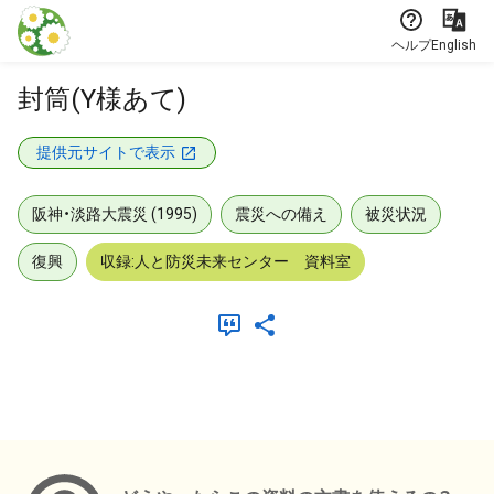
本文に飛ぶ
ヘルプ
English
封筒(Y様あて)
提供元サイトで表示
阪神・淡路大震災 (1995)
震災への備え
被災状況
復興
収録:人と防災未来センター 資料室
メタデータ