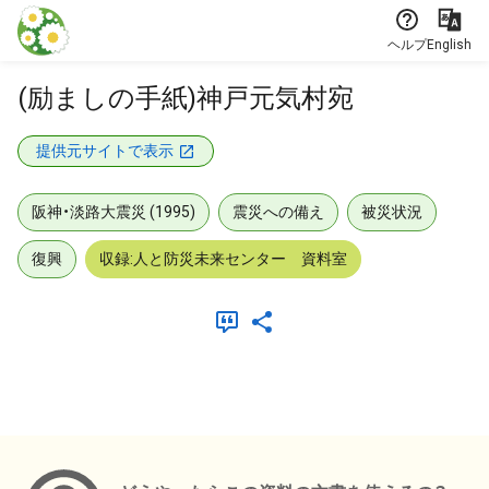
本文に飛ぶ
ヘルプ
English
(励ましの手紙)神戸元気村宛
提供元サイトで表示
阪神・淡路大震災 (1995)
震災への備え
被災状況
復興
収録:人と防災未来センター 資料室
メタデータ