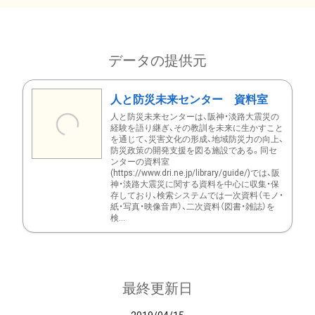
データの提供元
人と防災未来センター 資料室
人と防災未来センターは、阪神・淡路大震災の
経験を語り継ぎ、その教訓を未来に生かすこと
を通じて、災害文化の形成、地域防災力の向上、
防災政策の開発支援を図る施設である。同セ
ンターの資料室
(https://www.dri.ne.jp/library/guide/)では、阪
神・淡路大震災に関する資料を中心に収集・保
存しており、検索システムでは一次資料（モノ・
紙・写真・映像音声）、二次資料（図書・雑誌）を
検...
最終更新日