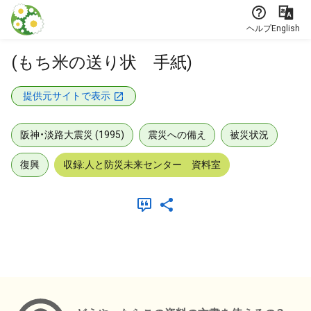
本文に飛ぶ
ヘルプ
English
(もち米の送り状 手紙)
提供元サイトで表示
阪神・淡路大震災 (1995)
震災への備え
被災状況
復興
収録:人と防災未来センター 資料室
メタデータ