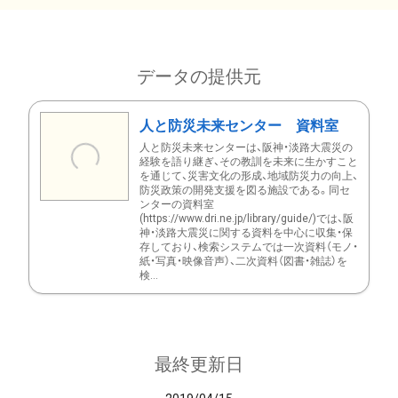
データの提供元
人と防災未来センター 資料室
人と防災未来センターは、阪神・淡路大震災の
経験を語り継ぎ、その教訓を未来に生かすこと
を通じて、災害文化の形成、地域防災力の向上、
防災政策の開発支援を図る施設である。同セ
ンターの資料室
(https://www.dri.ne.jp/library/guide/)では、阪
神・淡路大震災に関する資料を中心に収集・保
存しており、検索システムでは一次資料（モノ・
紙・写真・映像音声）、二次資料（図書・雑誌）を
検...
最終更新日