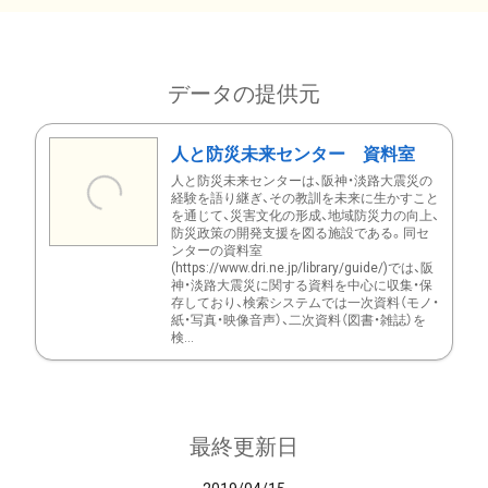
データの提供元
人と防災未来センター 資料室
人と防災未来センターは、阪神・淡路大震災の
経験を語り継ぎ、その教訓を未来に生かすこと
を通じて、災害文化の形成、地域防災力の向上、
防災政策の開発支援を図る施設である。同セ
ンターの資料室
(https://www.dri.ne.jp/library/guide/)では、阪
神・淡路大震災に関する資料を中心に収集・保
存しており、検索システムでは一次資料（モノ・
紙・写真・映像音声）、二次資料（図書・雑誌）を
検...
最終更新日