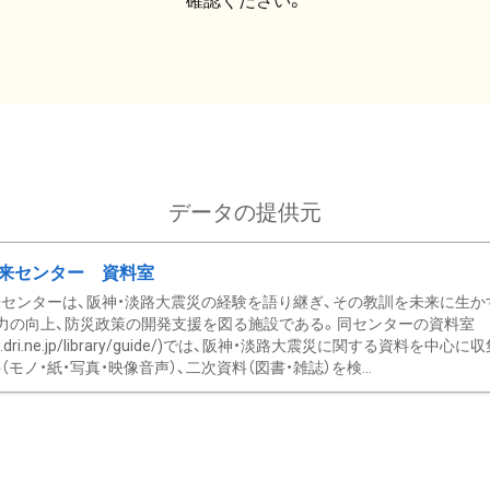
確認ください。
データの提供元
来センター 資料室
センターは、阪神・淡路大震災の経験を語り継ぎ、その教訓を未来に生か
力の向上、防災政策の開発支援を図る施設である。同センターの資料室
/www.dri.ne.jp/library/guide/)では、阪神・淡路大震災に関する資料
モノ・紙・写真・映像音声）、二次資料（図書・雑誌）を検...