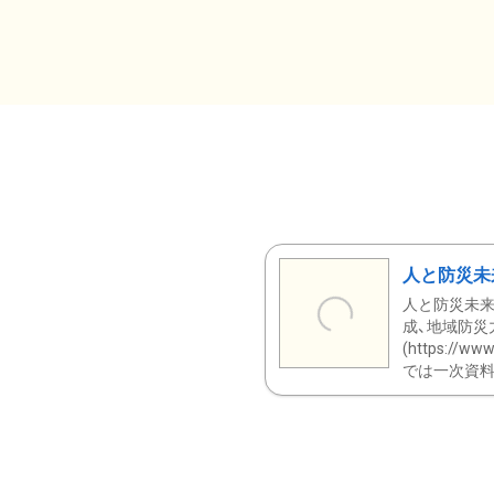
人と防災未
人と防災未来
成、地域防災
(https:/
では一次資料（