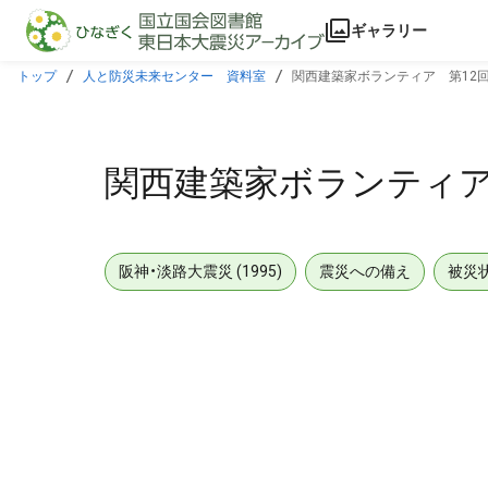
本文に飛ぶ
ギャラリー
トップ
人と防災未来センター 資料室
関西建築家ボランティア 第12
関西建築家ボランティア
阪神・淡路大震災 (1995)
震災への備え
被災
メタデータ