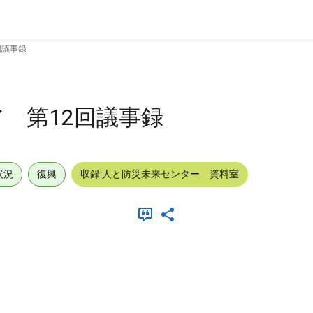
回議事録
 第12回議事録
状況
復興
収録:人と防災未来センター 資料室