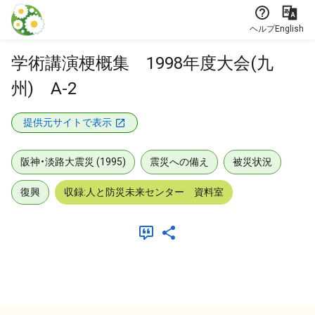
本文に飛ぶ
ヘルプ
English
学術講演梗概集 1998年度大会(九
州) A-2
提供元サイトで表示
阪神・淡路大震災 (1995)
震災への備え
被災状況
復興
収録:人と防災未来センター 資料室
メタデータ