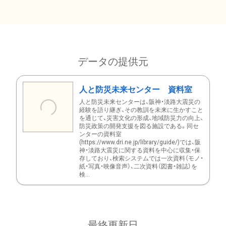
データの提供元
人と防災未来センター 資料室
人と防災未来センターは、阪神・淡路大震災の
経験を語り継ぎ、その教訓を未来に生かすこと
を通じて、災害文化の形成、地域防災力の向上、
防災政策の開発支援を図る施設である。同セ
ンターの資料室
(https://www.dri.ne.jp/library/guide/)では、阪
神・淡路大震災に関する資料を中心に収集・保
存しており、検索システムでは一次資料（モノ・
紙・写真・映像音声）、二次資料（図書・雑誌）を
検...
最終更新日