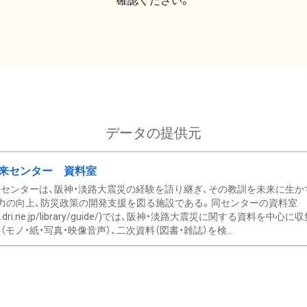
確認ください。
データの提供元
来センター 資料室
センターは、阪神・淡路大震災の経験を語り継ぎ、その教訓を未来に生か
力の向上、防災政策の開発支援を図る施設である。同センターの資料室
/www.dri.ne.jp/library/guide/)では、阪神・淡路大震災に関する資料
モノ・紙・写真・映像音声）、二次資料（図書・雑誌）を検...