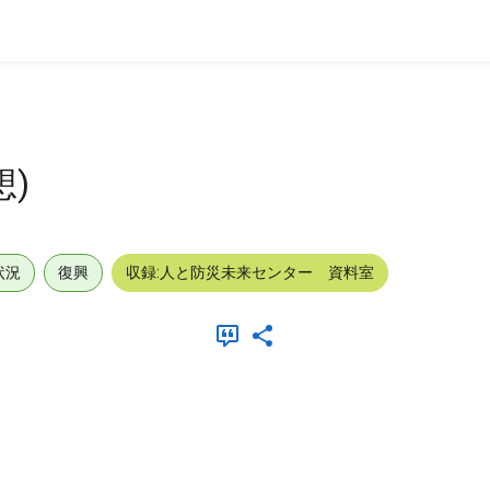
)
状況
復興
収録:人と防災未来センター 資料室