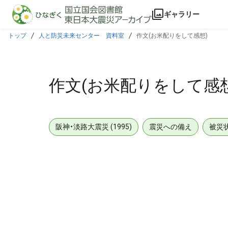
本文に飛ぶ
ギャラリー
トップ
人と防災未来センター 資料室
作文(お米配りをして感想)
作文(お米配りをして感想
阪神・淡路大震災 (1995)
震災への備え
被災
メタデータ