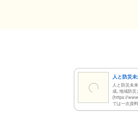
人と防災未
人と防災未来
成、地域防災
(https:/
では一次資料（