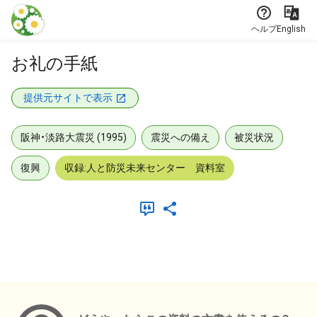
本文に飛ぶ
ヘルプ
English
お礼の手紙
提供元サイトで表示
阪神・淡路大震災 (1995)
震災への備え
被災状況
復興
収録:人と防災未来センター 資料室
メタデータ