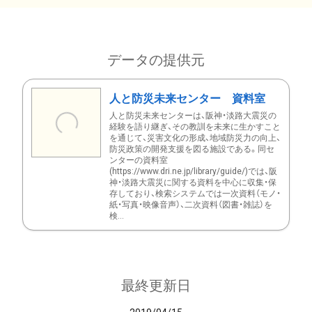
データの提供元
人と防災未来センター 資料室
人と防災未来センターは、阪神・淡路大震災の
経験を語り継ぎ、その教訓を未来に生かすこと
を通じて、災害文化の形成、地域防災力の向上、
防災政策の開発支援を図る施設である。同セ
ンターの資料室
(https://www.dri.ne.jp/library/guide/)では、阪
神・淡路大震災に関する資料を中心に収集・保
存しており、検索システムでは一次資料（モノ・
紙・写真・映像音声）、二次資料（図書・雑誌）を
検...
最終更新日