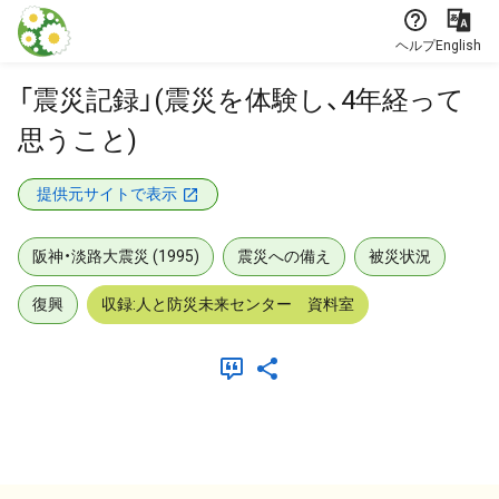
本文に飛ぶ
ヘルプ
English
「震災記録」(震災を体験し、4年経って
思うこと)
提供元サイトで表示
阪神・淡路大震災 (1995)
震災への備え
被災状況
復興
収録:人と防災未来センター 資料室
メタデータ