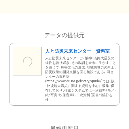
データの提供元
人と防災未来センター 資料室
人と防災未来センターは、阪神・淡路大震災の
経験を語り継ぎ、その教訓を未来に生かすこと
を通じて、災害文化の形成、地域防災力の向上、
防災政策の開発支援を図る施設である。同セ
ンターの資料室
(https://www.dri.ne.jp/library/guide/)では、阪
神・淡路大震災に関する資料を中心に収集・保
存しており、検索システムでは一次資料（モノ・
紙・写真・映像音声）、二次資料（図書・雑誌）を
検...
最終更新日