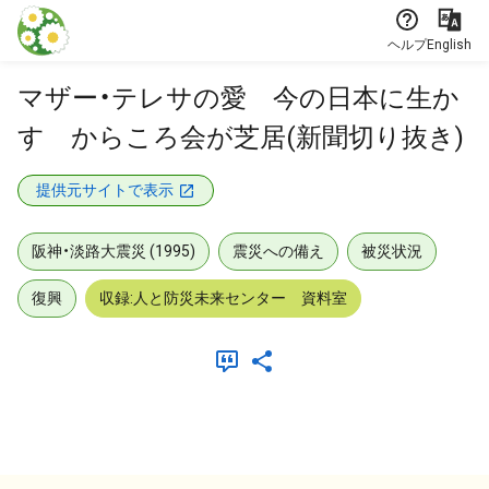
本文に飛ぶ
ヘルプ
English
マザー・テレサの愛 今の日本に生か
す からころ会が芝居(新聞切り抜き)
提供元サイトで表示
阪神・淡路大震災 (1995)
震災への備え
被災状況
復興
収録:人と防災未来センター 資料室
メタデータ