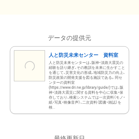
データの提供元
人と防災未来センター 資料室
人と防災未来センターは、阪神・淡路大震災の
経験を語り継ぎ、その教訓を未来に生かすこと
を通じて、災害文化の形成、地域防災力の向上、
防災政策の開発支援を図る施設である。同セ
ンターの資料室
(https://www.dri.ne.jp/library/guide/)では、阪
神・淡路大震災に関する資料を中心に収集・保
存しており、検索システムでは一次資料（モノ・
紙・写真・映像音声）、二次資料（図書・雑誌）を
検...
最終更新日