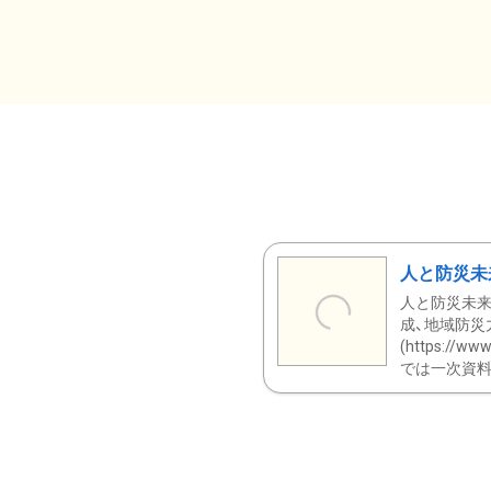
人と防災未
人と防災未来
成、地域防災
(https:/
では一次資料（