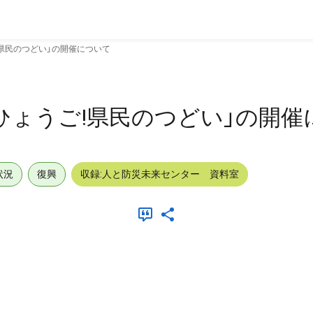
!県民のつどい」の開催について
!ひょうご!県民のつどい」の開
状況
復興
収録:人と防災未来センター 資料室