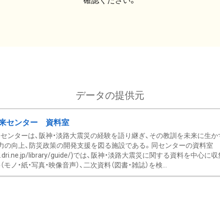
確認ください。
データの提供元
来センター 資料室
センターは、阪神・淡路大震災の経験を語り継ぎ、その教訓を未来に生か
力の向上、防災政策の開発支援を図る施設である。同センターの資料室
/www.dri.ne.jp/library/guide/)では、阪神・淡路大震災に関する資料
モノ・紙・写真・映像音声）、二次資料（図書・雑誌）を検...