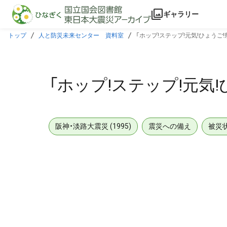
本文に飛ぶ
ギャラリー
トップ
人と防災未来センター 資料室
「ホップ!ステップ!元気!ひょうご
「ホップ!ステップ!元気
阪神・淡路大震災 (1995)
震災への備え
被災
メタデータ