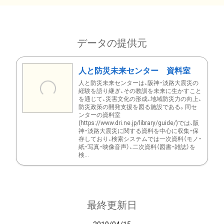
データの提供元
人と防災未来センター 資料室
人と防災未来センターは、阪神・淡路大震災の
経験を語り継ぎ、その教訓を未来に生かすこと
を通じて、災害文化の形成、地域防災力の向上、
防災政策の開発支援を図る施設である。同セ
ンターの資料室
(https://www.dri.ne.jp/library/guide/)では、阪
神・淡路大震災に関する資料を中心に収集・保
存しており、検索システムでは一次資料（モノ・
紙・写真・映像音声）、二次資料（図書・雑誌）を
検...
最終更新日