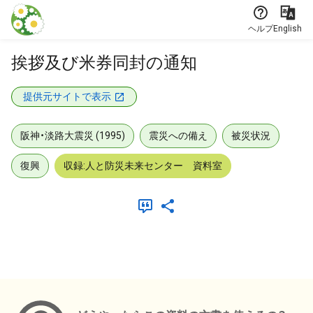
本文に飛ぶ
ヘルプ
English
挨拶及び米券同封の通知
提供元サイトで表示
阪神・淡路大震災 (1995)
震災への備え
被災状況
復興
収録:人と防災未来センター 資料室
メタデータ