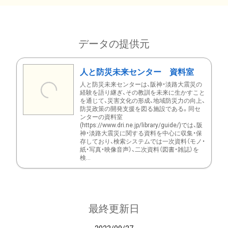
データの提供元
人と防災未来センター 資料室
人と防災未来センターは、阪神・淡路大震災の
経験を語り継ぎ、その教訓を未来に生かすこと
を通じて、災害文化の形成、地域防災力の向上、
防災政策の開発支援を図る施設である。同セ
ンターの資料室
(https://www.dri.ne.jp/library/guide/)では、阪
神・淡路大震災に関する資料を中心に収集・保
存しており、検索システムでは一次資料（モノ・
紙・写真・映像音声）、二次資料（図書・雑誌）を
検...
最終更新日