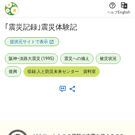
本文に飛ぶ
ヘルプ
English
｢震災記録｣震災体験記
提供元サイトで表示
阪神・淡路大震災 (1995)
震災への備え
被災状況
復興
収録:人と防災未来センター 資料室
メタデータ