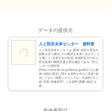
データの提供元
人と防災未来センター 資料室
人と防災未来センターは、阪神・淡路大震災の
経験を語り継ぎ、その教訓を未来に生かすこと
を通じて、災害文化の形成、地域防災力の向上、
防災政策の開発支援を図る施設である。同セ
ンターの資料室
(https://www.dri.ne.jp/library/guide/)では、阪
神・淡路大震災に関する資料を中心に収集・保
存しており、検索システムでは一次資料（モノ・
紙・写真・映像音声）、二次資料（図書・雑誌）を
検...
最終更新日