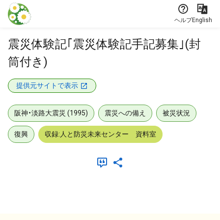
本文に飛ぶ
ヘルプ
English
震災体験記｢震災体験記手記募集｣(封
筒付き)
提供元サイトで表示
阪神・淡路大震災 (1995)
震災への備え
被災状況
復興
収録:人と防災未来センター 資料室
メタデータ