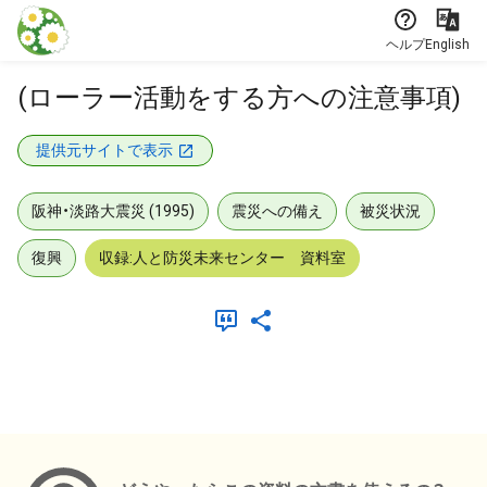
本文に飛ぶ
ヘルプ
English
(ローラー活動をする方への注意事項)
提供元サイトで表示
阪神・淡路大震災 (1995)
震災への備え
被災状況
復興
収録:人と防災未来センター 資料室
メタデータ