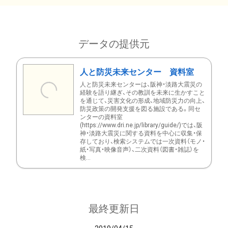
データの提供元
人と防災未来センター 資料室
人と防災未来センターは、阪神・淡路大震災の
経験を語り継ぎ、その教訓を未来に生かすこと
を通じて、災害文化の形成、地域防災力の向上、
防災政策の開発支援を図る施設である。同セ
ンターの資料室
(https://www.dri.ne.jp/library/guide/)では、阪
神・淡路大震災に関する資料を中心に収集・保
存しており、検索システムでは一次資料（モノ・
紙・写真・映像音声）、二次資料（図書・雑誌）を
検...
最終更新日