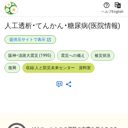
本文に飛ぶ
ヘルプ
English
人工透析・てんかん・糖尿病(医院情報)
提供元サイトで表示
阪神・淡路大震災 (1995)
震災への備え
被災状況
復興
収録:人と防災未来センター 資料室
メタデータ