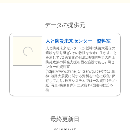
データの提供元
人と防災未来センター 資料室
人と防災未来センターは、阪神・淡路大震災の
経験を語り継ぎ、その教訓を未来に生かすこと
を通じて、災害文化の形成、地域防災力の向上、
防災政策の開発支援を図る施設である。同セ
ンターの資料室
(https://www.dri.ne.jp/library/guide/)では、阪
神・淡路大震災に関する資料を中心に収集・保
存しており、検索システムでは一次資料（モノ・
紙・写真・映像音声）、二次資料（図書・雑誌）を
検...
最終更新日