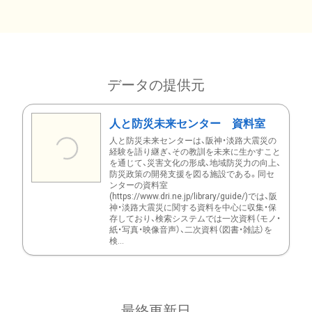
データの提供元
人と防災未来センター 資料室
人と防災未来センターは、阪神・淡路大震災の
経験を語り継ぎ、その教訓を未来に生かすこと
を通じて、災害文化の形成、地域防災力の向上、
防災政策の開発支援を図る施設である。同セ
ンターの資料室
(https://www.dri.ne.jp/library/guide/)では、阪
神・淡路大震災に関する資料を中心に収集・保
存しており、検索システムでは一次資料（モノ・
紙・写真・映像音声）、二次資料（図書・雑誌）を
検...
最終更新日