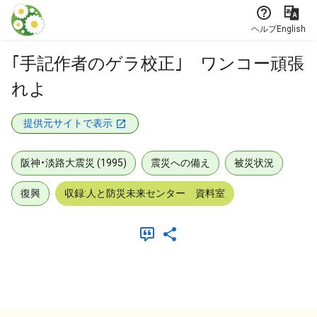
本文に飛ぶ
ヘルプ
English
｢手記作者のゲラ校正｣ ワンコー頑張
れよ
提供元サイトで表示
阪神・淡路大震災 (1995)
震災への備え
被災状況
復興
収録:人と防災未来センター 資料室
メタデータ