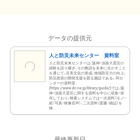
データの提供元
人と防災未来センター 資料室
人と防災未来センターは、阪神・淡路大震災の
経験を語り継ぎ、その教訓を未来に生かすこと
を通じて、災害文化の形成、地域防災力の向上、
防災政策の開発支援を図る施設である。同セ
ンターの資料室
(https://www.dri.ne.jp/library/guide/)では、阪
神・淡路大震災に関する資料を中心に収集・保
存しており、検索システムでは一次資料（モノ・
紙・写真・映像音声）、二次資料（図書・雑誌）を
検...
最終更新日