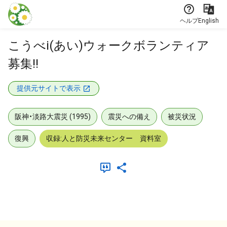
本文に飛ぶ
ヘルプ
English
こうべi(あい)ウォークボランティア
募集!!
提供元サイトで表示
阪神・淡路大震災 (1995)
震災への備え
被災状況
復興
収録:人と防災未来センター 資料室
メタデータ