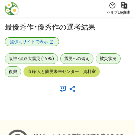
本文に飛ぶ
ヘルプ
English
最優秀作・優秀作の選考結果
提供元サイトで表示
阪神・淡路大震災 (1995)
震災への備え
被災状況
復興
収録:人と防災未来センター 資料室
メタデータ