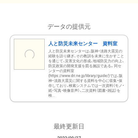
データの提供元
人と防災未来センター 資料室
人と防災未来センターは、阪神・淡路大震災の
経験を語り継ぎ、その教訓を未来に生かすこと
を通じて、災害文化の形成、地域防災力の向上、
防災政策の開発支援を図る施設である。同セ
ンターの資料室
(https://www.dri.ne.jp/library/guide/)では、阪
神・淡路大震災に関する資料を中心に収集・保
存しており、検索システムでは一次資料（モノ・
紙・写真・映像音声）、二次資料（図書・雑誌）を
検...
最終更新日