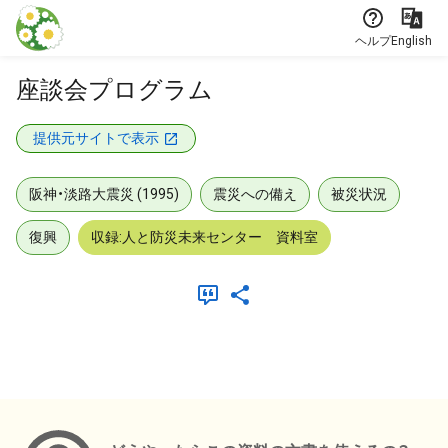
本文に飛ぶ
ヘルプ
English
座談会プログラム
提供元サイトで表示
阪神・淡路大震災 (1995)
震災への備え
被災状況
復興
収録:人と防災未来センター 資料室
メタデータ