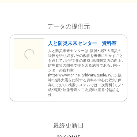
データの提供元
人と防災未来センター 資料室
人と防災未来センターは、阪神・淡路大震災の
経験を語り継ぎ、その教訓を未来に生かすこと
を通じて、災害文化の形成、地域防災力の向上、
防災政策の開発支援を図る施設である。同セ
ンターの資料室
(https://www.dri.ne.jp/library/guide/)では、阪
神・淡路大震災に関する資料を中心に収集・保
存しており、検索システムでは一次資料（モノ・
紙・写真・映像音声）、二次資料（図書・雑誌）を
検...
最終更新日