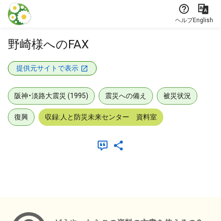
本文に飛ぶ
ヘルプ
English
野崎様へのFAX
提供元サイトで表示
阪神・淡路大震災 (1995)
震災への備え
被災状況
復興
収録:人と防災未来センター 資料室
メタデータ