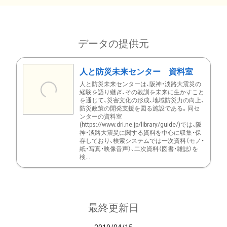
データの提供元
人と防災未来センター 資料室
人と防災未来センターは、阪神・淡路大震災の
経験を語り継ぎ、その教訓を未来に生かすこと
を通じて、災害文化の形成、地域防災力の向上、
防災政策の開発支援を図る施設である。同セ
ンターの資料室
(https://www.dri.ne.jp/library/guide/)では、阪
神・淡路大震災に関する資料を中心に収集・保
存しており、検索システムでは一次資料（モノ・
紙・写真・映像音声）、二次資料（図書・雑誌）を
検...
最終更新日