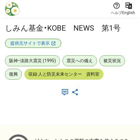
本文に飛ぶ
ヘルプ
English
しみん基金・KOBE NEWS 第1号
提供元サイトで表示
阪神・淡路大震災 (1995)
震災への備え
被災状況
復興
収録:人と防災未来センター 資料室
メタデータ