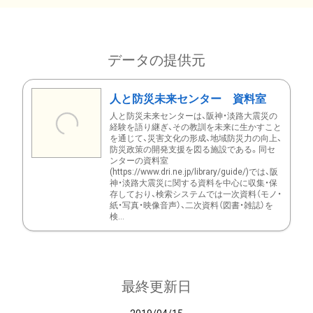
データの提供元
人と防災未来センター 資料室
人と防災未来センターは、阪神・淡路大震災の
経験を語り継ぎ、その教訓を未来に生かすこと
を通じて、災害文化の形成、地域防災力の向上、
防災政策の開発支援を図る施設である。同セ
ンターの資料室
(https://www.dri.ne.jp/library/guide/)では、阪
神・淡路大震災に関する資料を中心に収集・保
存しており、検索システムでは一次資料（モノ・
紙・写真・映像音声）、二次資料（図書・雑誌）を
検...
最終更新日