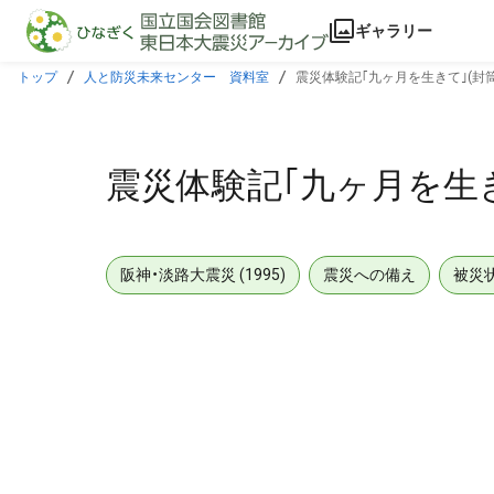
本文に飛ぶ
ギャラリー
トップ
人と防災未来センター 資料室
震災体験記｢九ヶ月を生きて｣(封
震災体験記｢九ヶ月を生き
阪神・淡路大震災 (1995)
震災への備え
被災
メタデータ