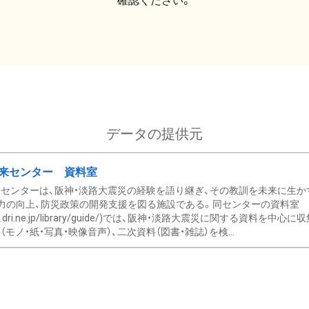
確認ください。
データの提供元
来センター 資料室
センターは、阪神・淡路大震災の経験を語り継ぎ、その教訓を未来に生か
力の向上、防災政策の開発支援を図る施設である。同センターの資料室
/www.dri.ne.jp/library/guide/)では、阪神・淡路大震災に関する資料
モノ・紙・写真・映像音声）、二次資料（図書・雑誌）を検...