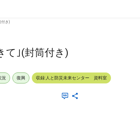
筒付き)
て｣(封筒付き)
状況
復興
収録:人と防災未来センター 資料室