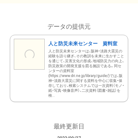
データの提供元
人と防災未来センター 資料室
人と防災未来センターは、阪神・淡路大震災の
経験を語り継ぎ、その教訓を未来に生かすこと
を通じて、災害文化の形成、地域防災力の向上、
防災政策の開発支援を図る施設である。同セ
ンターの資料室
(https://www.dri.ne.jp/library/guide/)では、阪
神・淡路大震災に関する資料を中心に収集・保
存しており、検索システムでは一次資料（モノ・
紙・写真・映像音声）、二次資料（図書・雑誌）を
検...
最終更新日