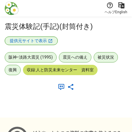
本文に飛ぶ
ヘルプ
English
震災体験記(手記)(封筒付き)
提供元サイトで表示
阪神・淡路大震災 (1995)
震災への備え
被災状況
復興
収録:人と防災未来センター 資料室
メタデータ