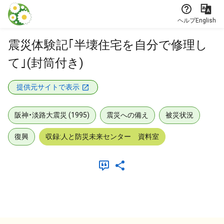
本文に飛ぶ
ヘルプ
English
震災体験記｢半壊住宅を自分で修理し
て｣(封筒付き)
提供元サイトで表示
阪神・淡路大震災 (1995)
震災への備え
被災状況
復興
収録:人と防災未来センター 資料室
メタデータ