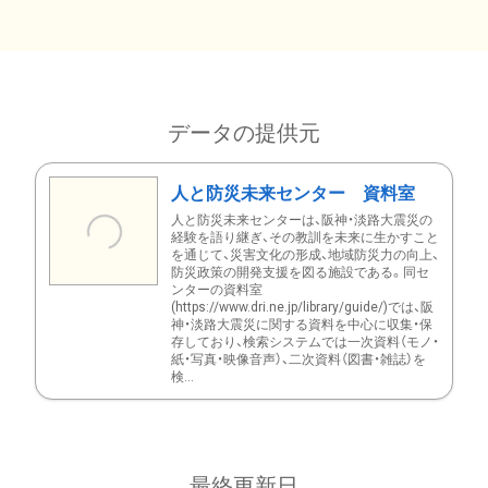
データの提供元
人と防災未来センター 資料室
人と防災未来センターは、阪神・淡路大震災の
経験を語り継ぎ、その教訓を未来に生かすこと
を通じて、災害文化の形成、地域防災力の向上、
防災政策の開発支援を図る施設である。同セ
ンターの資料室
(https://www.dri.ne.jp/library/guide/)では、阪
神・淡路大震災に関する資料を中心に収集・保
存しており、検索システムでは一次資料（モノ・
紙・写真・映像音声）、二次資料（図書・雑誌）を
検...
最終更新日