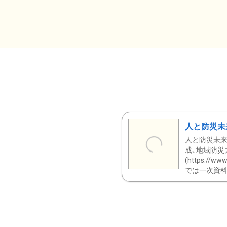
人と防災未
人と防災未来
成、地域防災
(https:/
では一次資料（