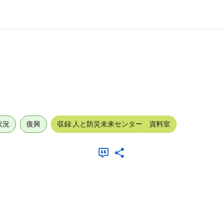
状況
復興
収録:人と防災未来センター 資料室