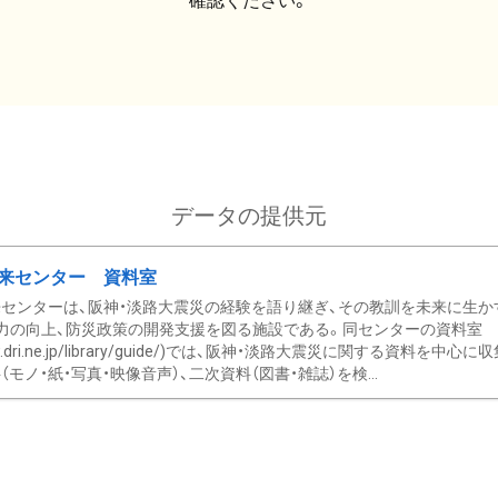
確認ください。
データの提供元
来センター 資料室
センターは、阪神・淡路大震災の経験を語り継ぎ、その教訓を未来に生か
力の向上、防災政策の開発支援を図る施設である。同センターの資料室
/www.dri.ne.jp/library/guide/)では、阪神・淡路大震災に関する資料
モノ・紙・写真・映像音声）、二次資料（図書・雑誌）を検...