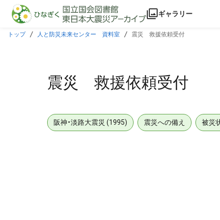
本文に飛ぶ
ギャラリー
トップ
人と防災未来センター 資料室
震災 救援依頼受付
震災 救援依頼受付
阪神・淡路大震災 (1995)
震災への備え
被災
メタデータ