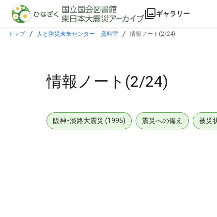
本文に飛ぶ
ギャラリー
トップ
人と防災未来センター 資料室
情報ノート(2/24)
情報ノート(2/24)
阪神・淡路大震災 (1995)
震災への備え
被災
メタデータ