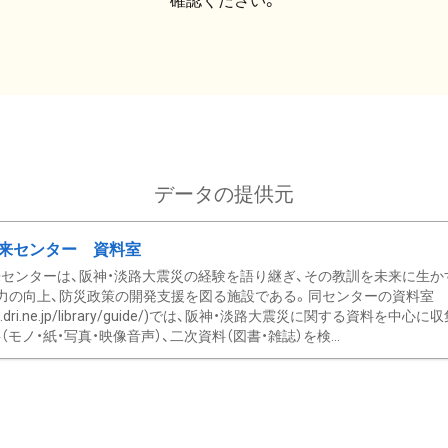
確認ください。
データの提供元
来センター 資料室
センターは、阪神・淡路大震災の経験を語り継ぎ、その教訓を未来に生か
力の向上、防災政策の開発支援を図る施設である。同センターの資料室
/www.dri.ne.jp/library/guide/)では、阪神・淡路大震災に関する資料
モノ・紙・写真・映像音声）、二次資料（図書・雑誌）を検...