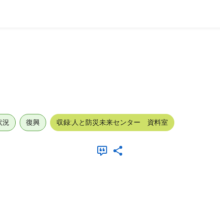
状況
復興
収録:人と防災未来センター 資料室