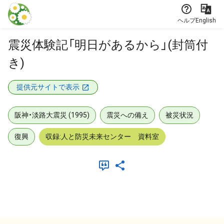
本文に飛ぶ
ヘルプ
English
震災体験記「明日があるから」(封筒付
き)
提供元サイトで表示
阪神・淡路大震災 (1995)
震災への備え
被災状況
復興
収録:人と防災未来センター 資料室
メタデータ