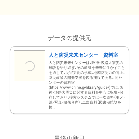
データの提供元
人と防災未来センター 資料室
人と防災未来センターは、阪神・淡路大震災の
経験を語り継ぎ、その教訓を未来に生かすこと
を通じて、災害文化の形成、地域防災力の向上、
防災政策の開発支援を図る施設である。同セ
ンターの資料室
(https://www.dri.ne.jp/library/guide/)では、阪
神・淡路大震災に関する資料を中心に収集・保
存しており、検索システムでは一次資料（モノ・
紙・写真・映像音声）、二次資料（図書・雑誌）を
検...
最終更新日