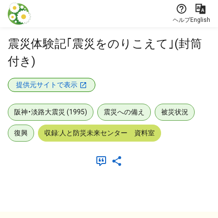
本文に飛ぶ
ヘルプ
English
震災体験記｢震災をのりこえて｣(封筒
付き)
提供元サイトで表示
阪神・淡路大震災 (1995)
震災への備え
被災状況
復興
収録:人と防災未来センター 資料室
メタデータ