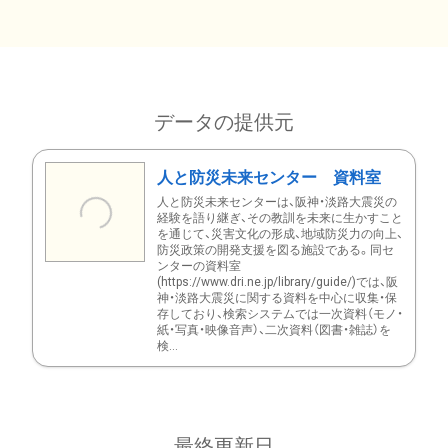
データの提供元
人と防災未来センター 資料室
人と防災未来センターは、阪神・淡路大震災の
経験を語り継ぎ、その教訓を未来に生かすこと
を通じて、災害文化の形成、地域防災力の向上、
防災政策の開発支援を図る施設である。同セ
ンターの資料室
(https://www.dri.ne.jp/library/guide/)では、阪
神・淡路大震災に関する資料を中心に収集・保
存しており、検索システムでは一次資料（モノ・
紙・写真・映像音声）、二次資料（図書・雑誌）を
検...
最終更新日