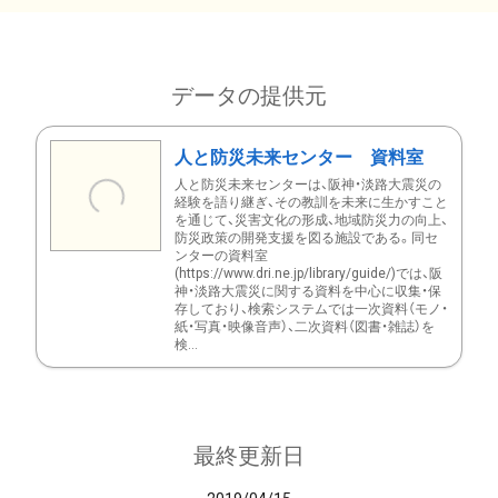
データの提供元
人と防災未来センター 資料室
人と防災未来センターは、阪神・淡路大震災の
経験を語り継ぎ、その教訓を未来に生かすこと
を通じて、災害文化の形成、地域防災力の向上、
防災政策の開発支援を図る施設である。同セ
ンターの資料室
(https://www.dri.ne.jp/library/guide/)では、阪
神・淡路大震災に関する資料を中心に収集・保
存しており、検索システムでは一次資料（モノ・
紙・写真・映像音声）、二次資料（図書・雑誌）を
検...
最終更新日