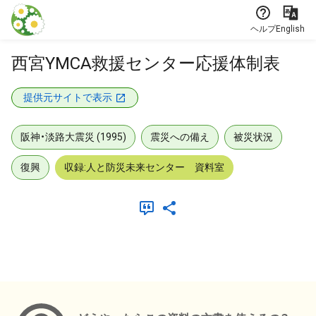
本文に飛ぶ
ヘルプ
English
西宮YMCA救援センター応援体制表
提供元サイトで表示
阪神・淡路大震災 (1995)
震災への備え
被災状況
復興
収録:人と防災未来センター 資料室
メタデータ