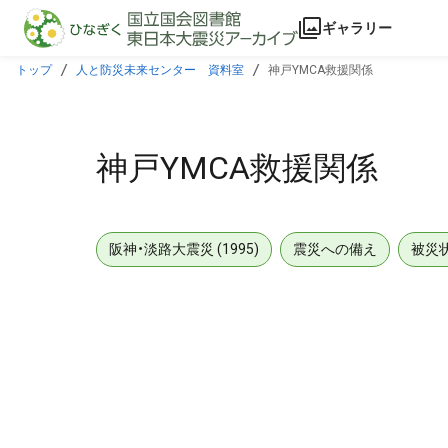
本文に飛ぶ
ギャラリー
トップ
人と防災未来センター 資料室
神戸YMCA救援関係
神戸YMCA救援関係
阪神・淡路大震災 (1995)
震災への備え
被災
メタデータ