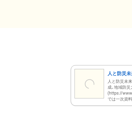
人と防災未
人と防災未来
成、地域防災
(https:/
では一次資料（