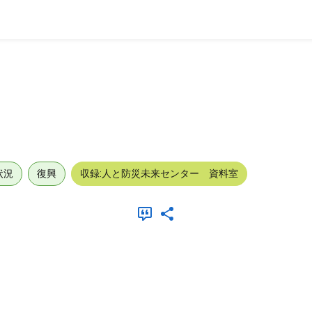
状況
復興
収録:人と防災未来センター 資料室