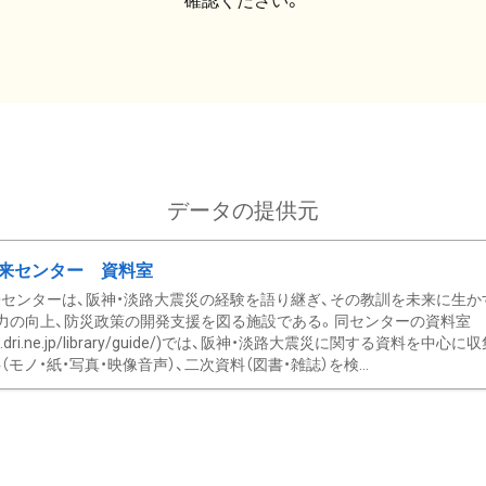
確認ください。
データの提供元
来センター 資料室
センターは、阪神・淡路大震災の経験を語り継ぎ、その教訓を未来に生か
力の向上、防災政策の開発支援を図る施設である。同センターの資料室
/www.dri.ne.jp/library/guide/)では、阪神・淡路大震災に関する資料
モノ・紙・写真・映像音声）、二次資料（図書・雑誌）を検...