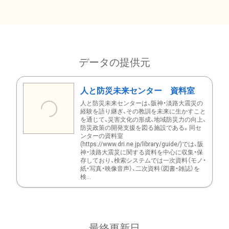
データの提供元
人と防災未来センター 資料室
人と防災未来センターは、阪神・淡路大震災の
経験を語り継ぎ、その教訓を未来に生かすこと
を通じて、災害文化の形成、地域防災力の向上、
防災政策の開発支援を図る施設である。同セ
ンターの資料室
(https://www.dri.ne.jp/library/guide/)では、阪
神・淡路大震災に関する資料を中心に収集・保
存しており、検索システムでは一次資料（モノ・
紙・写真・映像音声）、二次資料（図書・雑誌）を
検...
最終更新日