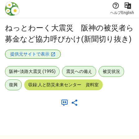
本文に飛ぶ
ヘルプ
English
ねっとわーく大震災 阪神の被災者ら
募金など協力呼びかけ(新聞切り抜き)
提供元サイトで表示
阪神・淡路大震災 (1995)
震災への備え
被災状況
復興
収録:人と防災未来センター 資料室
メタデータ