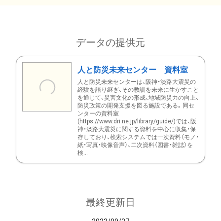
データの提供元
人と防災未来センター 資料室
人と防災未来センターは、阪神・淡路大震災の
経験を語り継ぎ、その教訓を未来に生かすこと
を通じて、災害文化の形成、地域防災力の向上、
防災政策の開発支援を図る施設である。同セ
ンターの資料室
(https://www.dri.ne.jp/library/guide/)では、阪
神・淡路大震災に関する資料を中心に収集・保
存しており、検索システムでは一次資料（モノ・
紙・写真・映像音声）、二次資料（図書・雑誌）を
検...
最終更新日