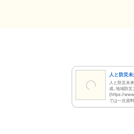
人と防災未
人と防災未来
成、地域防災
(https:/
では一次資料（