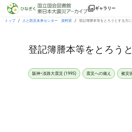
本文に飛ぶ
ギャラリー
トップ
人と防災未来センター 資料室
登記簿謄本等をとろうとする方に
登記簿謄本等をとろう
阪神・淡路大震災 (1995)
震災への備え
被災
メタデータ