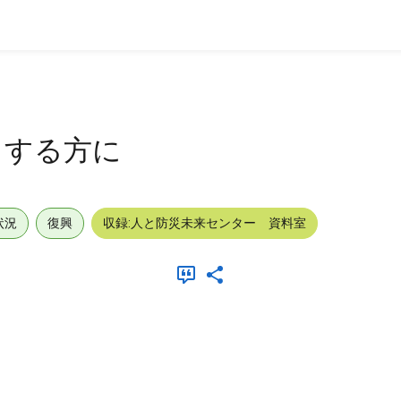
とする方に
状況
復興
収録:人と防災未来センター 資料室