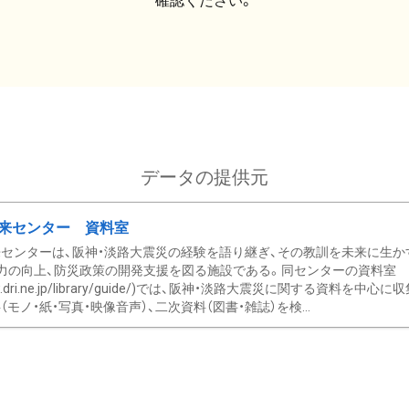
確認ください。
データの提供元
来センター 資料室
センターは、阪神・淡路大震災の経験を語り継ぎ、その教訓を未来に生か
力の向上、防災政策の開発支援を図る施設である。同センターの資料室
/www.dri.ne.jp/library/guide/)では、阪神・淡路大震災に関する資料
モノ・紙・写真・映像音声）、二次資料（図書・雑誌）を検...