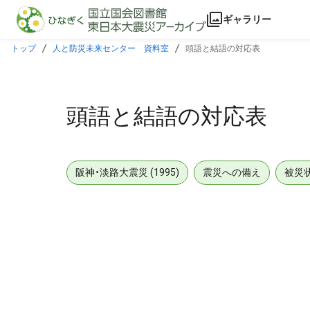
本文に飛ぶ
ギャラリー
トップ
人と防災未来センター 資料室
頭語と結語の対応表
頭語と結語の対応表
阪神・淡路大震災 (1995)
震災への備え
被災
メタデータ