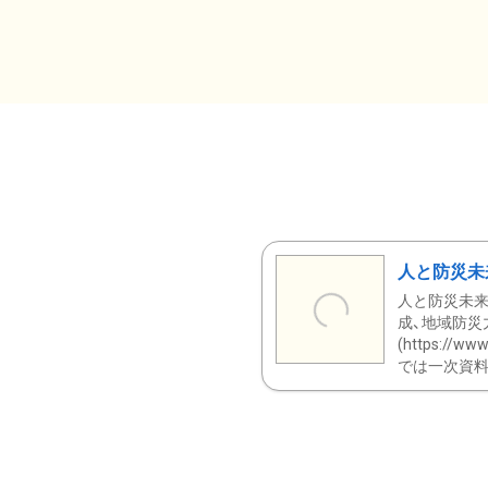
人と防災未
人と防災未来
成、地域防災
(https:/
では一次資料（