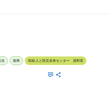
状況
復興
収録:人と防災未来センター 資料室