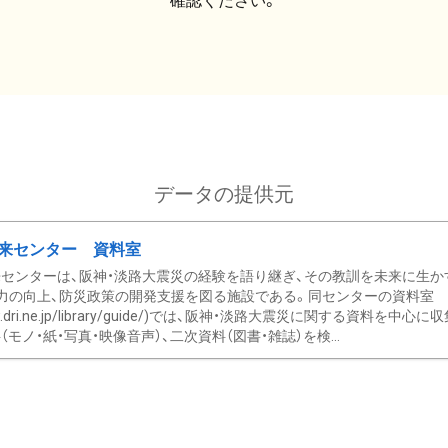
確認ください。
データの提供元
来センター 資料室
センターは、阪神・淡路大震災の経験を語り継ぎ、その教訓を未来に生か
力の向上、防災政策の開発支援を図る施設である。同センターの資料室
/www.dri.ne.jp/library/guide/)では、阪神・淡路大震災に関する資料
モノ・紙・写真・映像音声）、二次資料（図書・雑誌）を検...