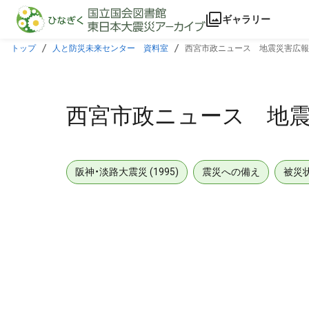
本文に飛ぶ
ギャラリー
トップ
人と防災未来センター 資料室
西宮市政ニュース 地震災害広報8
西宮市政ニュース 地震
阪神・淡路大震災 (1995)
震災への備え
被災
メタデータ