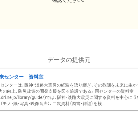
確認ください。
データの提供元
来センター 資料室
センターは、阪神・淡路大震災の経験を語り継ぎ、その教訓を未来に生か
力の向上、防災政策の開発支援を図る施設である。同センターの資料室
/www.dri.ne.jp/library/guide/)では、阪神・淡路大震災に関する資料
モノ・紙・写真・映像音声）、二次資料（図書・雑誌）を検...