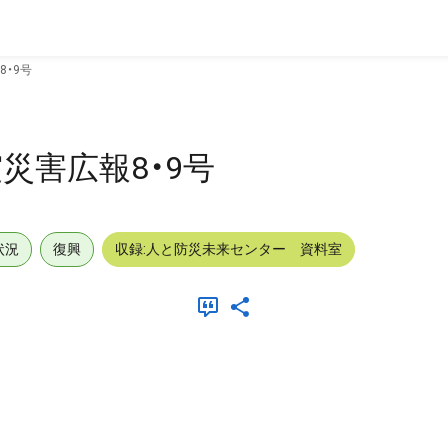
・9号
災害広報8・9号
状況
復興
収録:人と防災未来センター 資料室