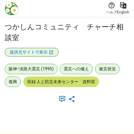
本文に飛ぶ
ヘルプ
English
つかしんコミュニティ チャーチ相
談室
提供元サイトで表示
阪神・淡路大震災 (1995)
震災への備え
被災状況
復興
収録:人と防災未来センター 資料室
メタデータ