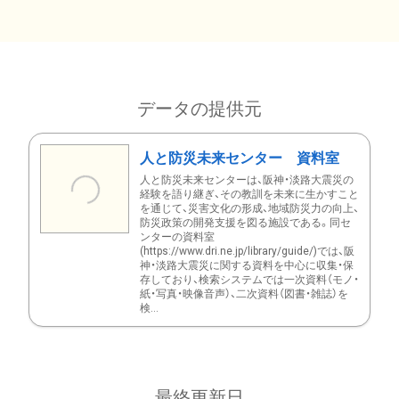
データの提供元
人と防災未来センター 資料室
人と防災未来センターは、阪神・淡路大震災の
経験を語り継ぎ、その教訓を未来に生かすこと
を通じて、災害文化の形成、地域防災力の向上、
防災政策の開発支援を図る施設である。同セ
ンターの資料室
(https://www.dri.ne.jp/library/guide/)では、阪
神・淡路大震災に関する資料を中心に収集・保
存しており、検索システムでは一次資料（モノ・
紙・写真・映像音声）、二次資料（図書・雑誌）を
検...
最終更新日