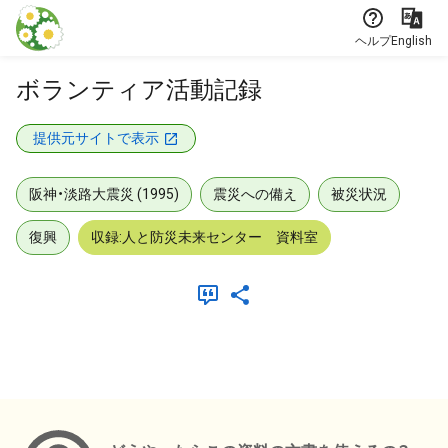
本文に飛ぶ
ヘルプ
English
ボランティア活動記録
提供元サイトで表示
阪神・淡路大震災 (1995)
震災への備え
被災状況
復興
収録:人と防災未来センター 資料室
メタデータ