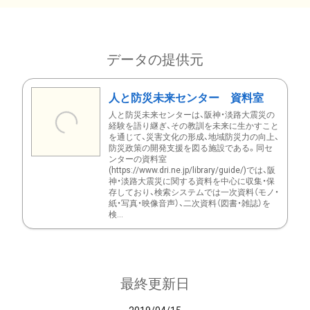
データの提供元
人と防災未来センター 資料室
人と防災未来センターは、阪神・淡路大震災の
経験を語り継ぎ、その教訓を未来に生かすこと
を通じて、災害文化の形成、地域防災力の向上、
防災政策の開発支援を図る施設である。同セ
ンターの資料室
(https://www.dri.ne.jp/library/guide/)では、阪
神・淡路大震災に関する資料を中心に収集・保
存しており、検索システムでは一次資料（モノ・
紙・写真・映像音声）、二次資料（図書・雑誌）を
検...
最終更新日