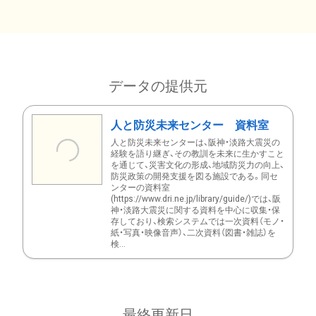
データの提供元
人と防災未来センター 資料室
人と防災未来センターは、阪神・淡路大震災の
経験を語り継ぎ、その教訓を未来に生かすこと
を通じて、災害文化の形成、地域防災力の向上、
防災政策の開発支援を図る施設である。同セ
ンターの資料室
(https://www.dri.ne.jp/library/guide/)では、阪
神・淡路大震災に関する資料を中心に収集・保
存しており、検索システムでは一次資料（モノ・
紙・写真・映像音声）、二次資料（図書・雑誌）を
検...
最終更新日