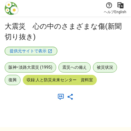
本文に飛ぶ
ヘルプ
English
大震災 心の中のさまざまな傷(新聞
切り抜き)
提供元サイトで表示
阪神・淡路大震災 (1995)
震災への備え
被災状況
復興
収録:人と防災未来センター 資料室
メタデータ