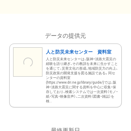
データの提供元
人と防災未来センター 資料室
人と防災未来センターは、阪神・淡路大震災の
経験を語り継ぎ、その教訓を未来に生かすこと
を通じて、災害文化の形成、地域防災力の向上、
防災政策の開発支援を図る施設である。同セ
ンターの資料室
(https://www.dri.ne.jp/library/guide/)では、阪
神・淡路大震災に関する資料を中心に収集・保
存しており、検索システムでは一次資料（モノ・
紙・写真・映像音声）、二次資料（図書・雑誌）を
検...
最終更新日