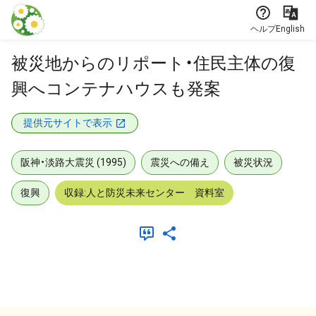
本文に飛ぶ
ヘルプ
English
被災地からのリポート・住民主体の復
興へコンテナハウスも発案
提供元サイトで表示
阪神・淡路大震災 (1995)
震災への備え
被災状況
復興
収録:人と防災未来センター 資料室
メタデータ