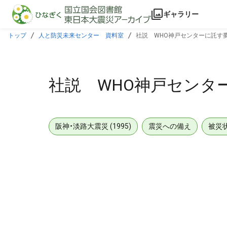
本文に飛ぶ
ギャラリー
トップ
人と防災未来センター 資料室
社説 WHO神戸センターに託す夢
社説 WHO神戸センタ
阪神・淡路大震災 (1995)
震災への備え
被災
メタデータ