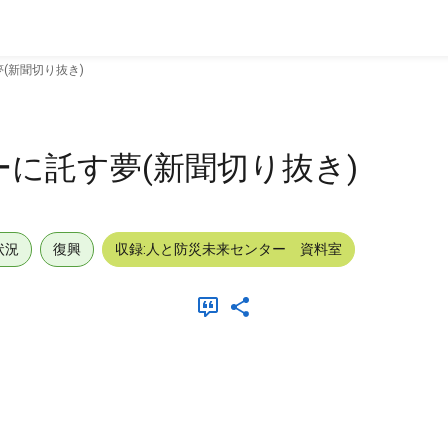
(新聞切り抜き)
ーに託す夢(新聞切り抜き)
状況
復興
収録:人と防災未来センター 資料室