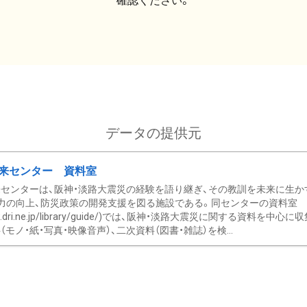
確認ください。
データの提供元
来センター 資料室
センターは、阪神・淡路大震災の経験を語り継ぎ、その教訓を未来に生か
力の向上、防災政策の開発支援を図る施設である。同センターの資料室
/www.dri.ne.jp/library/guide/)では、阪神・淡路大震災に関する資料
モノ・紙・写真・映像音声）、二次資料（図書・雑誌）を検...