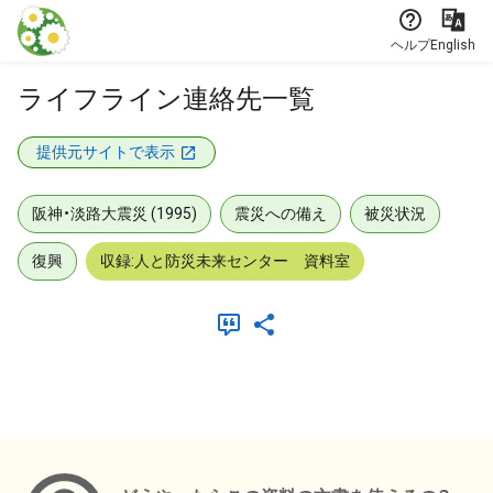
本文に飛ぶ
ヘルプ
English
ライフライン連絡先一覧
提供元サイトで表示
阪神・淡路大震災 (1995)
震災への備え
被災状況
復興
収録:人と防災未来センター 資料室
メタデータ