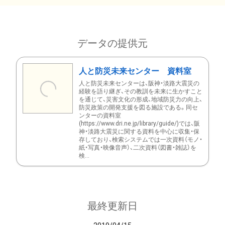
データの提供元
人と防災未来センター 資料室
人と防災未来センターは、阪神・淡路大震災の
経験を語り継ぎ、その教訓を未来に生かすこと
を通じて、災害文化の形成、地域防災力の向上、
防災政策の開発支援を図る施設である。同セ
ンターの資料室
(https://www.dri.ne.jp/library/guide/)では、阪
神・淡路大震災に関する資料を中心に収集・保
存しており、検索システムでは一次資料（モノ・
紙・写真・映像音声）、二次資料（図書・雑誌）を
検...
最終更新日