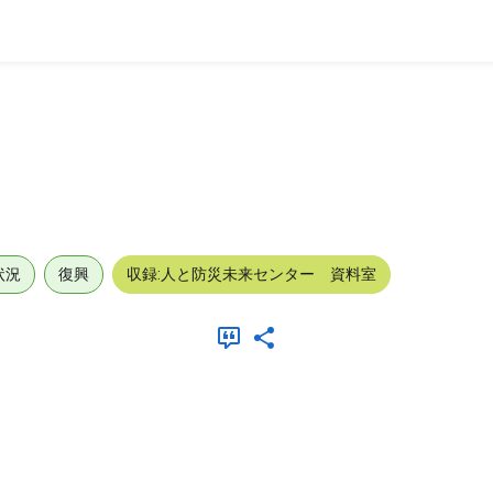
状況
復興
収録:人と防災未来センター 資料室