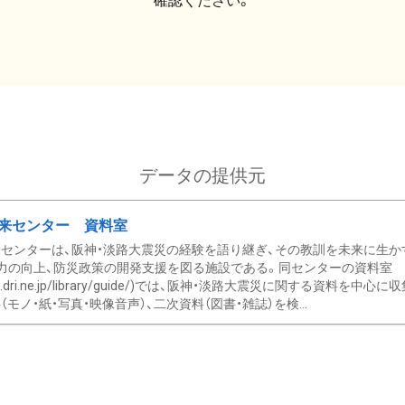
確認ください。
データの提供元
来センター 資料室
センターは、阪神・淡路大震災の経験を語り継ぎ、その教訓を未来に生か
力の向上、防災政策の開発支援を図る施設である。同センターの資料室
/www.dri.ne.jp/library/guide/)では、阪神・淡路大震災に関する資料
モノ・紙・写真・映像音声）、二次資料（図書・雑誌）を検...