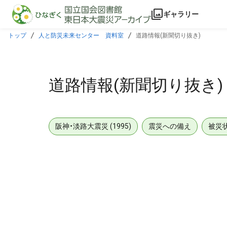
本文に飛ぶ
ギャラリー
トップ
人と防災未来センター 資料室
道路情報(新聞切り抜き)
道路情報(新聞切り抜き)
阪神・淡路大震災 (1995)
震災への備え
被災
メタデータ