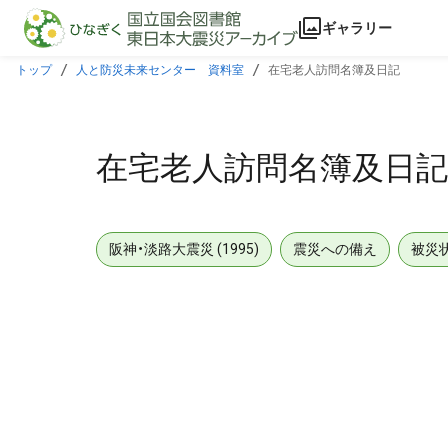
本文に飛ぶ
ギャラリー
トップ
人と防災未来センター 資料室
在宅老人訪問名簿及日記
在宅老人訪問名簿及日記
阪神・淡路大震災 (1995)
震災への備え
被災
メタデータ