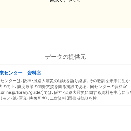
確認ください。
データの提供元
来センター 資料室
センターは、阪神・淡路大震災の経験を語り継ぎ、その教訓を未来に生か
力の向上、防災政策の開発支援を図る施設である。同センターの資料室
/www.dri.ne.jp/library/guide/)では、阪神・淡路大震災に関する資料
モノ・紙・写真・映像音声）、二次資料（図書・雑誌）を検...