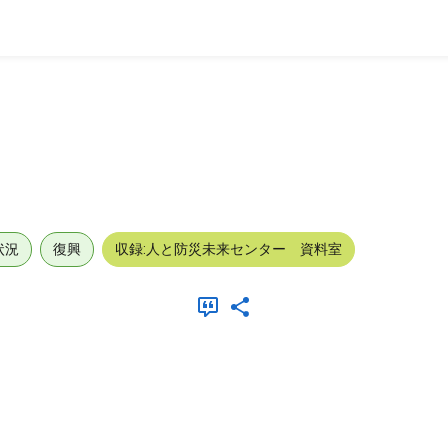
状況
復興
収録:人と防災未来センター 資料室