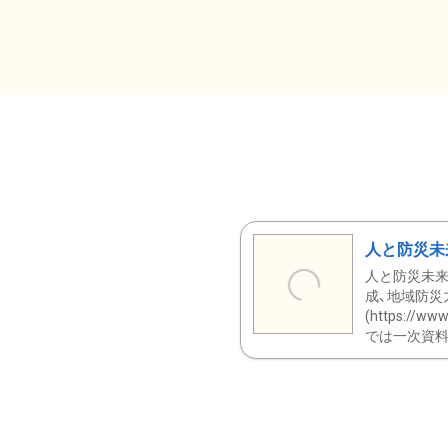
人と防災未
人と防災未来
成、地域防災
(https:/
では一次資料（