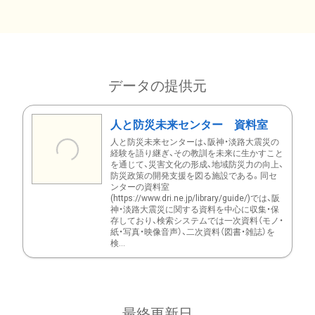
データの提供元
人と防災未来センター 資料室
人と防災未来センターは、阪神・淡路大震災の
経験を語り継ぎ、その教訓を未来に生かすこと
を通じて、災害文化の形成、地域防災力の向上、
防災政策の開発支援を図る施設である。同セ
ンターの資料室
(https://www.dri.ne.jp/library/guide/)では、阪
神・淡路大震災に関する資料を中心に収集・保
存しており、検索システムでは一次資料（モノ・
紙・写真・映像音声）、二次資料（図書・雑誌）を
検...
最終更新日