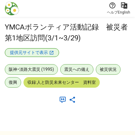
本文に飛ぶ
ヘルプ
English
YMCAボランティア活動記録 被災者
第1地区訪問(3/1~3/29)
提供元サイトで表示
阪神・淡路大震災 (1995)
震災への備え
被災状況
復興
収録:人と防災未来センター 資料室
メタデータ